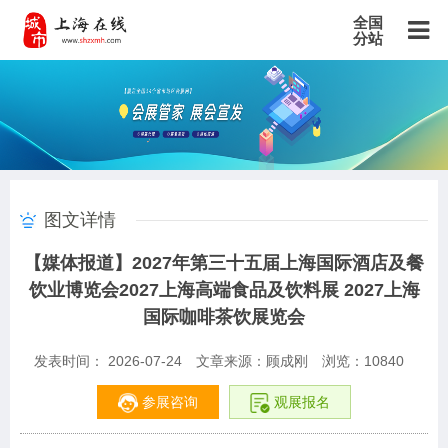
全国
分站
主站
北京站
上海站
广东站
重庆站
天津站
江苏站
浙江站
安徽站
福建站
山东站
山西站
河南站
河北站
黑龙江站
湖北站
湖南站
云南站
宁夏站
青海站
贵州站
辽宁站
吉林站
甘肃站
江西站
陕西站
广西站
海南站
西藏站
图文详情
新疆站
四川站
内蒙古站
香港站
澳门站
台湾站
【媒体报道】2027年第三十五届上海国际酒店及餐
饮业博览会2027上海高端食品及饮料展 2027上海
国际咖啡茶饮展览会
发表时间： 2026-07-24
文章来源：顾成刚
浏览：
10840
参展咨询
观展报名