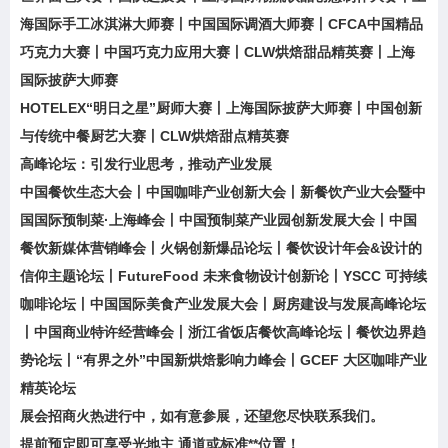
海国际手工冰淇淋大师赛丨中国国际调酒大师赛丨CFCA中国精品
巧克力大赛丨中国巧克力应用大赛丨CLW烘焙甜品精英赛丨上海
国际披萨大师赛
HOTELEX“明日之星”厨师大赛丨上海国际披萨大师赛丨中国创新
与传统中餐厨艺大赛丨CLW烘焙甜点精英赛
高峰论坛：引发行业思考，推动产业发展
中国餐饮生态大会丨中国咖啡产业创新大会丨新餐饮产业大会暨中
国国际预制菜·上海峰会丨中国预制菜产业园创新发展大会丨中国
餐饮新媒体营销峰会丨火锅创新爆品论坛丨餐饮设计年会&设计的
信仰主题论坛丨FutureFood 未来食物设计创新论丨YSCC 可持续
咖啡论坛丨中国国际美食产业发展大会丨厨房建设与发展高峰论坛
丨中国商业特许经营峰会丨浙江省饭店餐饮高峰论坛丨餐饮边界趋
势论坛丨“有界之外”中国新烘焙影响力峰会丨GCEF 大区咖啡产业
精英论坛
展会招商火热进行中，如有意参展，还望您尽快联系我们。
提前预定即可享受光地主 通道或标准**位置！